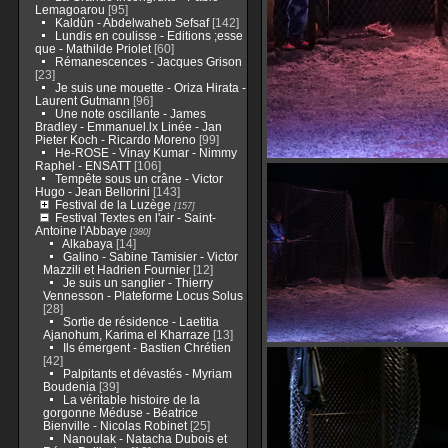
Lemagoarou
[95]
Kaldûn - Abdelwaheb Sefsaf
[142]
Lundis en coulisse - Editions ;esse
que - Mathilde Priolet
[60]
Rémanescences - Jacques Grison
[23]
Je suis une mouette - Oriza Hirata -
Laurent Gutmann
[96]
Une note oscillante - James
Bradley - Emmanuel.lx Linée - Jan
Pieter Koch - Ricardo Moreno
[99]
He-ROSE - Vinay Kumar - Nimmy
Raphel - ENSATT
[106]
Tempête sous un crâne - Victor
Hugo - Jean Bellorini
[143]
Festival de la Luzège
[157]
Festival Textes en l'air - Saint-
Antoine l'Abbaye
[380]
Alkabaya
[14]
Galino - Sabine Tamisier - Victor
Mazzili et Hadrien Fournier
[12]
Je suis un sanglier - Thierry
Vennesson - Plateforme Locus Solus
[28]
Sortie de résidence - Laetitia
Ajanohum, Karima el Kharraze
[13]
Ils émergent - Bastien Chrétien
[42]
Palpitants et dévastés - Myriam
Boudenia
[39]
La véritable histoire de la
gorgonne Méduse - Béatrice
Bienville - Nicolas Robinet
[25]
Nanoulak - Natacha Dubois et