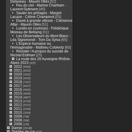
Delaveau - Maurin Ollès
[52]
Feu du ciel - Marine Chartrain -
Laurent Gutmann
[40]
Sauter les grillages - Margot
Lacaze - Céline Champinot
[55]
David à grande vitesse - Clémence
Attar - Maurin Ollès
[51]
Lundis en coulisses - Frédérique
Moreau de Bellaing
[31]
Les Observateurs du Mont Blanc -
Léa Sigismondi - Tom Da Sylva
[65]
L'Espèce humaine ou
l'Inimaginable - Mathieu Coblentz
[60]
Résister ! A propos du suicidé de
Nicolaï Erdman
[25]
La route des 20 Auvergne-Rhône-
Alpes 2023
[435]
2022
[6666]
2021
[6633]
2020
[3262]
2019
[4530]
2018
[7247]
2017
[6437]
2016
[5660]
2015
[4899]
2014
[4897]
2013
[4730]
2012
[5372]
2011
[4144]
2010
[3260]
2009
[748]
2008
[384]
2006
[128]
Danse
[29148]
Théâtre de rue
[525]