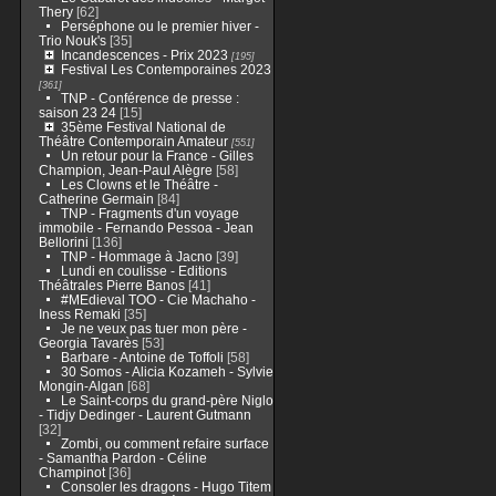
Thery
[62]
Perséphone ou le premier hiver -
Trio Nouk's
[35]
Incandescences - Prix 2023
[195]
Festival Les Contemporaines 2023
[361]
TNP - Conférence de presse :
saison 23 24
[15]
35ème Festival National de
Théâtre Contemporain Amateur
[551]
Un retour pour la France - Gilles
Champion, Jean-Paul Alègre
[58]
Les Clowns et le Théâtre -
Catherine Germain
[84]
TNP - Fragments d'un voyage
immobile - Fernando Pessoa - Jean
Bellorini
[136]
TNP - Hommage à Jacno
[39]
Lundi en coulisse - Editions
Théâtrales Pierre Banos
[41]
#MEdieval TOO - Cie Machaho -
Iness Remaki
[35]
Je ne veux pas tuer mon père -
Georgia Tavarès
[53]
Barbare - Antoine de Toffoli
[58]
30 Somos - Alicia Kozameh - Sylvie
Mongin-Algan
[68]
Le Saint-corps du grand-père Niglo
- Tidjy Dedinger - Laurent Gutmann
[32]
Zombi, ou comment refaire surface
- Samantha Pardon - Céline
Champinot
[36]
Consoler les dragons - Hugo Titem