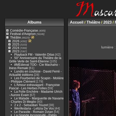
Albums
Accueil
/
Théâtre
/
2023
/
Comédie-Française
[4095]
Festival d'Avignon
[56246]
Théâtre
[89225]
2026
[4392]
2025
[5103]
lumière :
2024
[5366]
2023
[5367]
Playback FM - Valentin Dilas
[42]
50° Anniversaire du Théâtre de la
Grille Verte de Saint-Etienne
[105]
#MEdieval TOO - Cie Machaho -
Iness Remaki
[61]
Lundis en coulisse - David Ferré -
Actualité éditions
[28]
Les Fourberies de Scapin - Molière
- Philippe Clément
[179]
L'Amour extravagant - Françoise
Pascal - Les Herbes Folles
[59]
La Folle Enchère - Madame Ulrich
- Aurore Evain
[67]
Le Malade - Marguerite de Navarre
- Charles Di Meglio
[40]
2 x 2 - Sebastian Touzet
[38]
Werifestaria - Letizia De Vos
[44]
Le Parasite - Romain Dzian
[54]
La Grande Incongruité - Pablo