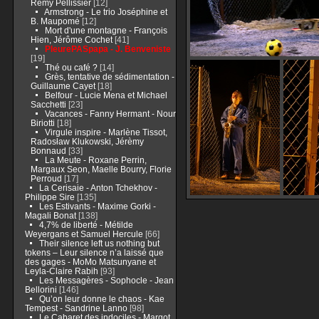
Rémy Pellissier
[12]
Armstrong - Le trio Joséphine et
B. Maupomé
[12]
Mort d'une montagne - François
Hien, Jérôme Cochet
[41]
PleurePASpapa - J. Benveniste
[19]
Thé ou café ?
[14]
Grès, tentative de sédimentation -
Guillaume Cayet
[18]
Belfour - Lucie Mena et Michael
Sacchetti
[23]
Vacances - Fanny Hermant - Nour
Biriotti
[18]
Virgule inspire - Marlène Tissot,
Radosław Klukowski, Jérèmy
Bonnaud
[33]
La Meute - Roxane Perrin,
Margaux Seon, Maelle Bourry, Florie
Perroud
[17]
La Cerisaie - Anton Tchekhov -
Philippe Sire
[135]
Les Estivants - Maxime Gorki -
Magali Bonat
[138]
4,7% de liberté - Métilde
Weyergans et Samuel Hercule
[66]
Their silence left us nothing but
tokens – Leur silence n’a laissé que
des gages - MoMo Matsunyane et
Leyla-Claire Rabih
[93]
Les Messagères - Sophocle - Jean
Bellorini
[146]
Qu’on leur donne le chaos - Kae
Tempest - Sandrine Lanno
[98]
Le Cabaret des indociles - Margot