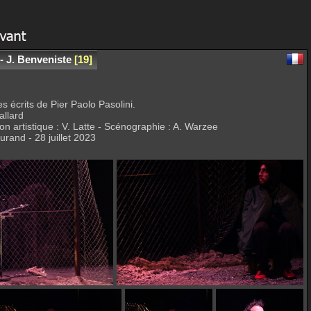
 J. Benveniste
19
s écrits de Pier Paolo Pasolini.
allard
ion artistique : V. Latte - Scénographie : A. Warzee
urand - 28 juillet 2023