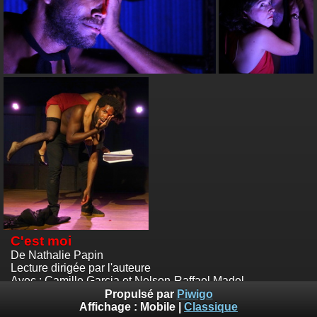
C'est moi
De Nathalie Papin
Lecture dirigée par l'auteure
Avec : Camille Garcia et Nelson-Raffael Madel
La Mousson d'été 2017 - Pont-à-Mousson
Propulsé par
Piwigo
Photos :
© Emile Zeizig
Affichage :
Mobile
|
Classique