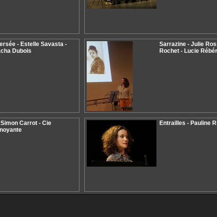
ersée - Estelle Savasta -
Sarrazine - Julie Ros
acha Dubois
Rochet - Lucie Rébé
 Simon Carrot - Cie
Entrailles - Pauline R
rnoyante