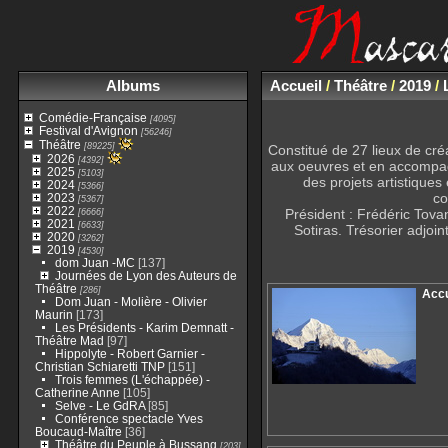
Albums
Accueil
/
Théâtre
/
2019
/
Comédie-Française
[4095]
Festival d'Avignon
[56246]
Théâtre
[89225]
Constitué de 27 lieux de créa
2026
[4392]
aux oeuvres et en accompagn
2025
[5103]
des projets artistique
2024
[5366]
co
2023
[5367]
2022
[6666]
Président : Frédéric Tov
2021
[6633]
Sotiras. Trésorier adjoi
2020
[3262]
2019
[4530]
dom Juan -MC
[137]
Journées de Lyon des Auteurs de
Théâtre
[286]
Accu
Dom Juan - Molière - Olivier
Maurin
[173]
Les Présidents - Karim Demnatt -
Théâtre Mad
[97]
Hippolyte - Robert Garnier -
Christian Schiaretti TNP
[151]
Trois femmes (L'échappée) -
Catherine Anne
[105]
Selve - Le GdRA
[85]
Conférence spectacle Yves
Boucaud-Maître
[36]
Théâtre du Peuple à Bussang
[203]