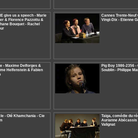
 give us a speech - Marie
Cannes Trente-Neuf 
er & Florence Pazzottu &
Vingt-Dix - Etienne G
hane Bouquet - Rachel
our
e - Maxime Delforges &
Pig Boy 1986-2356 -
me Helfenstein & Fabien
Soublin - Philippe M
n
le - Olé Khamchania - Cie
Taïga, comédie du réé
m
Aurianne Abécassis 
Valignat