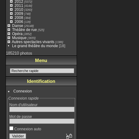
2012
[5372]
2011
[4144]
2010
[3260]
2009
[748]
2008
[384]
2006
[128]
Danse
[29148]
Théâtre de rue
[525]
Opéra
[2852]
Musique
[3655]
Autres spectacles vivants
[1386]
Le grand théâtre du monde
[18]
185210 photos
Menu
Identification
Connexion
Connexion rapide
Nom d'utilisateur
Mot de passe
Connexion auto