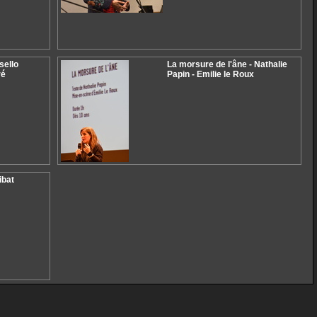
sello
La morsure de l'âne - Nathalie
ré
Papin - Emilie le Roux
ibat