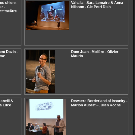
les chiens
Vahalla - Sara Lemaire & Anna
r -
Nilsson - Cie Petri Dish
tit théâtre
nt Dazin -
Dom Juan - Molière - Olivier
mme
Maurin
anelli &
Dewaere Borderland of Insanity -
La Luce
Marion Aubert - Julien Roche