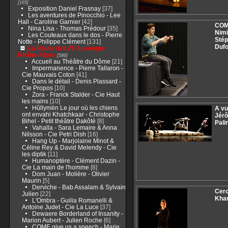
[165]
Exposition Daniel Frasnay
[37]
Les aventures de Pinocchio - Lee
Hall - Caroline Garnier
[42]
COME
Nina Lisa - Thomas Prédour
[35]
Nimi
Les Couteaux dans le dos - Pierre
Stép
Notte - Philippe Clément
[131]
Duf
La Route des 20 Auvergne
Rhône-Alpes
[586]
Accueil au Théâtre du Dôme
[21]
Impermanence - Pierre Tallaron -
Cie Mauvais Coton
[41]
Dans le détail - Denis Plassard -
Cie Propos
[10]
Zora - Franck Stalder - Cie Haut
les mains
[10]
Hûllymën Le jour où les chiens
A vu
ont envahi Khatchkaar - Christophe
Jérô
Bihel - Petit théâtre Dakôté
[8]
Pali
Vahalla - Sara Lemaire & Anna
Nilsson - Cie Petri Dish
[16]
Hang Up - Marjolaine Minot &
Céline Rey & David Melendy - Cie
les diptik
[11]
Humanoptère - Clément Dazin -
Cie La main de l'homme
[8]
Dom Juan - Molière - Olivier
Maurin
[5]
Derviche - Bab Assalam & Sylvain
Cerc
Julien
[22]
Kha
L'Ombra - Guilia Romanelli &
Antoine Judet - Cie La Luce
[37]
Dewaere Borderland of Insanity -
Marion Aubert - Julien Roche
[6]
COME give us a speech - Marie