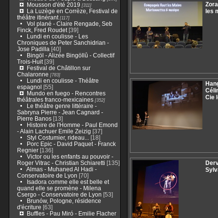
Zora
Mousson d'été 2019
[311]
La Luzège en Corrèze, Festival de
les 
théâtre itinérant
[117]
Vol plané - Claire Rengade, Seb
Finck, Fred Roudet
[39]
Lundi en coulisse - Les
Chroniques de Peter Sanchidrian -
Jose Padilla
[40]
Bingöl - Alizée Bingöllû - Collectif
Trois-Huit
[39]
Festival de Châtillon sur
Chalaronne
[783]
Lundi en coulisse - Théâtre
Hang
espagnol
[55]
Céli
Mundo en fuego - Rencontres
Cie 
théâtrales franco-mexicaines
[352]
Le théâtre genre littéraire -
Sabryna Pierre - Jean Cagnard -
Pierre Banos
[13]
Histoire de l'Homme - Paul Emond
- Alain Lachuer Emile Zeizig
[37]
Styl Costumier, rideau...
[18]
Porc Epic - David Paquet - Franck
Regnier
[136]
Victor ou les enfants au pouvoir -
Roger Vitrac - Christian Schiaretti
[135]
Derv
Almas - Muhaned Al Hadi -
Sylv
Conservatoire de Lyon
[70]
Isadora comme elle est belle et
quand elle se promène - Milena
Csergo - Conservatoire de Lyon
[53]
Brunów, Pologne, résidence
d'écriture
[63]
Buffles - Pau Miró - Emilie Flacher