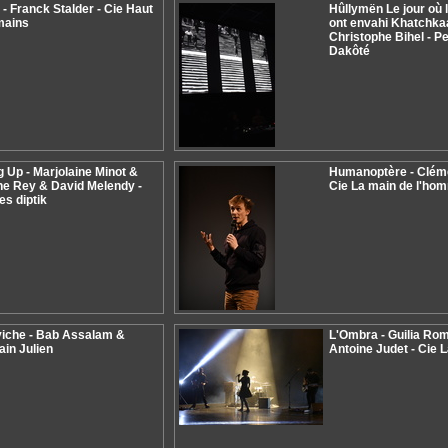
 - Franck Stalder - Cie Haut
Hûllymën Le jour où 
mains
ont envahi Khatchkaa
Christophe Bihel - Pe
Dakôté
 Up - Marjolaine Minot &
Humanoptère - Cléme
ne Rey & David Melendy -
Cie La main de l'ho
les diptik
iche - Bab Assalam &
L'Ombra - Guilia Rom
ain Julien
Antoine Judet - Cie 