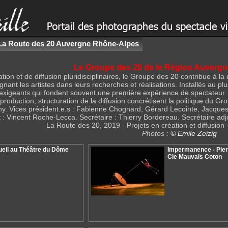
La Route des 20 Auvergne Rhône-Alpes
Le Groupe des 20 de le Région Auverg
tion et de diffusion pluridisciplinaires, le Groupe des 20 contribue à l
ant les artistes dans leurs recherches et réalisations. Installés au 
s exigeants qui fondent souvent une première expérience de spectateur. 
production, structuration de la diffusion concrétisent la politique du G
any. Vices président.e.s : Fabienne Chognard, Gérard Lecointe, Jacq
nt : Vincent Roche-Lecca. Secrétaire : Thierry Bordereau. Secrétaire adj
La Route des 20, 2019 - Projets en création et diffusion 
Photos :
© Emile Zeizig
eil au Théâtre du Dôme
Impermanence - Pierr
Cie Mauvais Coton