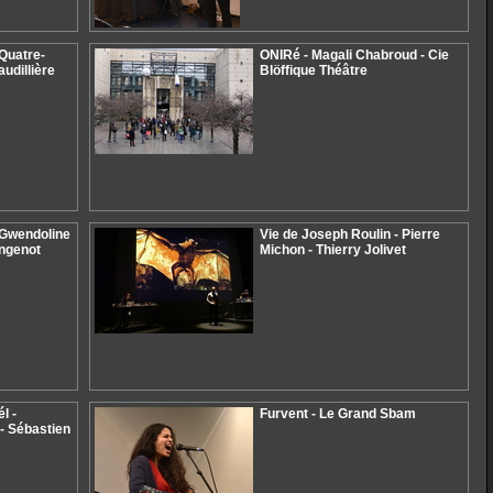
Quatre-
ONIRé - Magali Chabroud - Cie
audillière
Blöffique Théâtre
 Gwendoline
Vie de Joseph Roulin - Pierre
angenot
Michon - Thierry Jolivet
l -
Furvent - Le Grand Sbam
- Sébastien