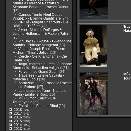
Nimier & Florence Pazzottu &
Stéphane Bouquet - Rachel Dufour
[16]
Cannes Trente-Neuf Quatre-
Vingt-Dix - Etienne Gaudillière
[24]
ONIRé - Magali Chabroud - Cie
Blöffique Théâtre
[42]
Trav
A vue - Maxime Delforges &
Nat
Jérôme Helfenstein & Fabien Palin
[26]
Pig Boy 1986-2356 - Gwendoline
Soublin - Philippe Mangenot
[63]
Vie de Joseph Roulin - Pierre
Michon - Thierry Jolivet
[13]
Cercle - Olé Khamchania - Cie
Kham
[20]
Taïga, comédie du réél - Aurianne
Abécassis - Sébastien Valignat
[31]
Furvent - Le Grand Sbam
[24]
Mû -
Traversée - Estelle Savasta -
Tou
Natacha Dubois
[28]
Sarrazine - Julie Rossello Rochet
- Lucie Rébéré
[27]
La morsure de l'âne - Nathalie
Papin - Emilie le Roux
[16]
Mû - Simon Carrot - Cie
Tournoyante
[32]
Entrailles - Pauline Ribat
[29]
2018
[7247]
2017
[6437]
2016
[5660]
2015
[4899]
2014
[4897]
2013
[4730]