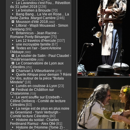
Le Lavandou c'est Fou... Réveillon
du 31 juillet 2018
[228]
Le brésilien à Brioude
[70]
Bang Bang... La Vie en Rose... La
Belle Zanka .Margot Carrière
[246]
Mousson d'été 2018
[682]
Littoral - Wajdi Mouawad - Simon
Delétang
[99]
Britannicus - Jean Racine -
Romane Ponty Bésanger
[75]
Les 12 travelos d'Hercule
[337]
une incroyable famille
[67]
Textes en l'air - Saint Antoine
l'Abbaye
[680]
Le soulier de Satin - Paul Claudel -
Théâtr'ensemble
[635]
Le Conservatoire de Lyon aux
Célestins
[251]
Charivari à Villeurbanne
[273]
Quelle Afrique pour demain ? Rémi
De Vos, autour de la pièce "Botala
Mindele"
[18]
Lundis en coulisse à Lyon
[23]
Festival de Châtillon sur
Chalaronne
[715]
Le vent souffle sur Erzebeth -
Céline Delbecq - Comité de lecture
Célestins
[83]
La neige est de plus en plus noire
au Groenland - Yann Verburgh -
Comité lecture Célestins
[80]
Histoire du soldat - Charles
Ferdinand Ramuz - Alex Ollé
[81]
Histoire de l'Homme (Tome 2) -